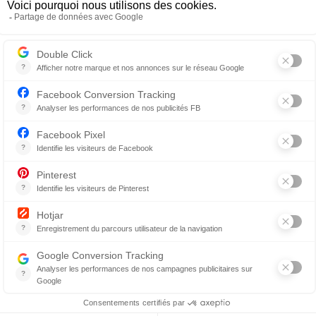
La ligne Urgo, une collection qui a du
chien !
Fou de faune et de chiens en particulier, Pierre
Sauvage lance sa première collection pour
canidés.C’est en observant sa petite meute...