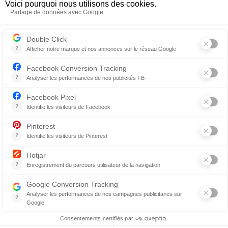
La ligne Urgo, une collection qui a du
chien !
Fou de faune et de chiens en particulier, Pierre
Sauvage lance sa première collection pour
canidés.C’est en observant sa petite meute...